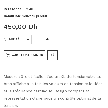
Référence:
BM 40
Condition:
Nouveau produit
450,00 Dh
Quantité:
shopping_cart
repeat
AJOUTER AU PANIER
Mesure sûre et facile : l'écran XL du tensiomètre au
bras affiche à la fois les valeurs de tension calculées
et la fréquence cardiaque. Design compact et
représentation claire pour un contrôle optimal de la
tension.