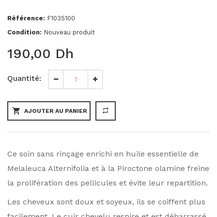
Référence:
F1035100
Condition:
Nouveau produit
190,00 Dh
Quantité:
shopping_cart
repeat
AJOUTER AU PANIER
Ce
soin
sans
rinçage
enrichi
en
huile
essentielle
de
Melaleuca Alternifolia et à la Piroctone
olamine
freine
la
prolifération
des
pellicules
et
évite
leur
repartition.
Les cheveux sont doux et soyeux, ils se coiffent plus
facilement. Le cuir chevelu respire et est débarrassé